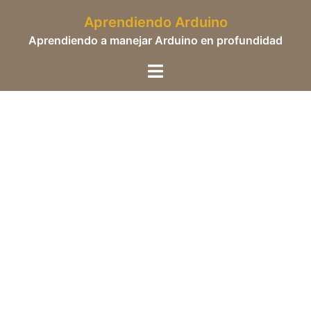
Saltar
Aprendiendo Arduino
al
Aprendiendo a manejar Arduino en profundidad
contenido
Alternar
menú