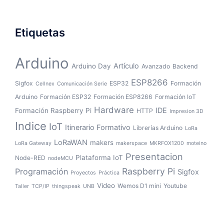
Etiquetas
Arduino
Artículo
Arduino Day
Avanzado
Backend
ESP8266
Sigfox
ESP32
Formación
Cellnex
Comunicación Serie
Arduino
Formación ESP32
Formación ESP8266
Formación IoT
Hardware
IDE
Formación Raspberry Pi
HTTP
Impresion 3D
Indice
IoT
Itinerario Formativo
Librerías Arduino
LoRa
LoRaWAN
makers
LoRa Gateway
makerspace
MKRFOX1200
moteino
Presentacion
Plataforma IoT
Node-RED
nodeMCU
Raspberry Pi
Programación
Sigfox
Proyectos
Práctica
Video
Wemos D1 mini
Youtube
Taller
TCP/IP
thingspeak
UNB