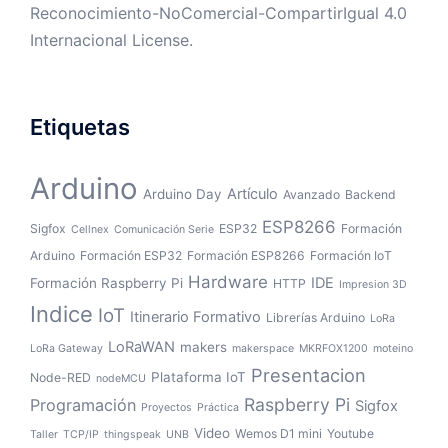
Reconocimiento-NoComercial-CompartirIgual 4.0
Internacional License
.
Etiquetas
Arduino
Artículo
Arduino Day
Avanzado
Backend
ESP8266
Sigfox
ESP32
Formación
Cellnex
Comunicación Serie
Arduino
Formación ESP32
Formación ESP8266
Formación IoT
Hardware
IDE
Formación Raspberry Pi
HTTP
Impresion 3D
Indice
IoT
Itinerario Formativo
Librerías Arduino
LoRa
LoRaWAN
makers
LoRa Gateway
makerspace
MKRFOX1200
moteino
Presentacion
Plataforma IoT
Node-RED
nodeMCU
Raspberry Pi
Programación
Sigfox
Proyectos
Práctica
Video
Wemos D1 mini
Youtube
Taller
TCP/IP
thingspeak
UNB