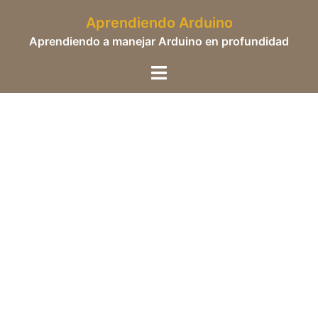
Saltar
Aprendiendo Arduino
al
Aprendiendo a manejar Arduino en profundidad
contenido
Alternar
menú