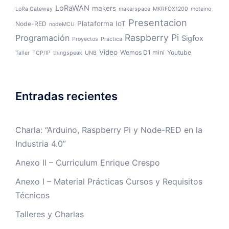
LoRaWAN
makers
LoRa Gateway
makerspace
MKRFOX1200
moteino
Presentacion
Plataforma IoT
Node-RED
nodeMCU
Raspberry Pi
Programación
Sigfox
Proyectos
Práctica
Video
Wemos D1 mini
Youtube
Taller
TCP/IP
thingspeak
UNB
Entradas recientes
Charla: “Arduino, Raspberry Pi y Node-RED en la
Industria 4.0”
Anexo II – Curriculum Enrique Crespo
Anexo I – Material Prácticas Cursos y Requisitos
Técnicos
Talleres y Charlas