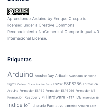
Aprendiendo Arduino by
Enrique Crespo
is
licensed under a
Creative Commons
Reconocimiento-NoComercial-CompartirIgual 4.0
Internacional License
.
Etiquetas
Arduino
Artículo
Arduino Day
Avanzado
Backend
ESP8266
Sigfox
ESP32
Formación
Cellnex
Comunicación Serie
Arduino
Formación ESP32
Formación ESP8266
Formación IoT
Hardware
IDE
Formación Raspberry Pi
HTTP
Impresion 3D
Indice
IoT
Itinerario Formativo
Librerías Arduino
LoRa