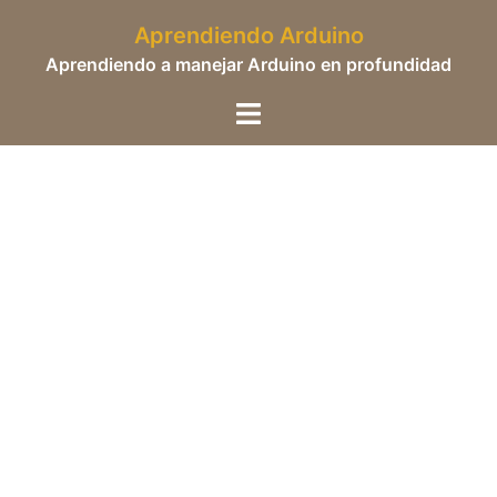
Saltar
Aprendiendo Arduino
al
Aprendiendo a manejar Arduino en profundidad
contenido
Alternar
menú