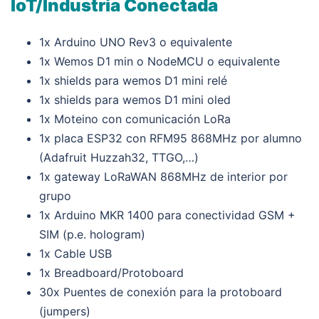
IoT/Industria Conectada
1x Arduino UNO Rev3 o equivalente
1x Wemos D1 min o NodeMCU o equivalente
1x shields para wemos D1 mini relé
1x shields para wemos D1 mini oled
1x Moteino con comunicación LoRa
1x placa ESP32 con RFM95 868MHz por alumno
(Adafruit Huzzah32, TTGO,…)
1x gateway LoRaWAN 868MHz de interior por
grupo
1x Arduino MKR 1400 para conectividad GSM +
SIM (p.e. hologram)
1x Cable USB
1x Breadboard/Protoboard
30x Puentes de conexión para la protoboard
(jumpers)