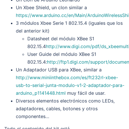
Un Xbee Shield, un clon similar a
https://www.arduino.cc/en/Main/ArduinoWirelessShi
3 módulos Xbee Serie 1 802.15.4 (iguales que los
del anterior kit)
Datasheet del módulo XBee S1
802.15.4
http://www.digi.com/pdf/ds_xbeemult
User Guide del módulo XBee S1
802.15.4:
http://ftp1.digi.com/support/docume
Un Adaptador USB para XBee, similar a
http://www.miniinthebox.com/es/ft232rl-xbee-
usb-to-serial-junta-modulo-v1-2-adaptador-para-
arduino_p1141448.html
muy fácil de usar.
Diversos elementos electrónicos como LEDs,
adaptadores, cables, botones y otros
componentes…
Todo el contenido del kit está