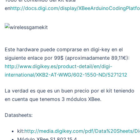
en
http://docs.digi.com/display/XBeeArduinoCodingPlatf
Este hardware puede comprarse en digi-key en el
siguiente enlace por 99$ (aproximadamente 89,11€):
http://www.digikey.es/product-detail/en/digi-
international/XKB2-AT-WWG/602-1550-ND/5271212
La verdad es que es un buen precio por el kit teniendo
en cuenta que tenemos 3 módulos XBee.
Datasheets:
kit:
http://media.digikey.com/pdf/Data%20Sheets/D
Módulo XBee S1 802.15.4