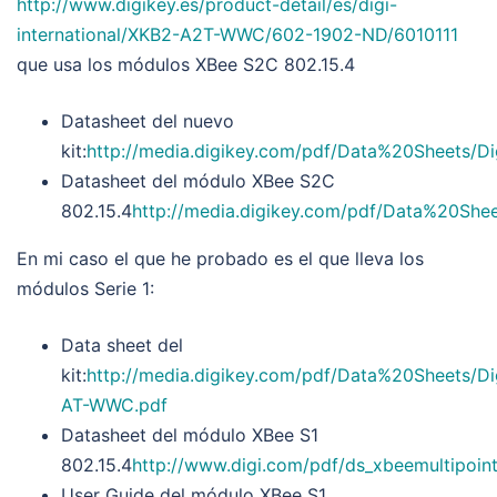
http://www.digikey.es/product-detail/es/digi-
international/XKB2-A2T-WWC/602-1902-ND/6010111
que usa los módulos XBee S2C 802.15.4
Datasheet del nuevo
kit:
http://media.digikey.com/pdf/Data%20Sheets/Di
Datasheet del módulo XBee S2C
802.15.4
http://media.digikey.com/pdf/Data%20She
En mi caso el que he probado es el que lleva los
módulos Serie 1:
Data sheet del
kit:
http://media.digikey.com/pdf/Data%20Sheets/D
AT-WWC.pdf
Datasheet del módulo XBee S1
802.15.4
http://www.digi.com/pdf/ds_xbeemultipoin
User Guide del módulo XBee S1