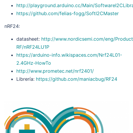
http://playground.arduino.cc/Main/SoftwareI2CLibr
https://github.com/felias-fogg/SoftI2CMaster
nRF24:
datasheet:
http://www.nordicsemi.com/eng/Produc
RF/nRF24LU1P
https://arduino-info.wikispaces.com/Nrf24L01-
2.4GHz-HowTo
http://www.prometec.net/nrf2401/
Librería:
https://github.com/maniacbug/RF24