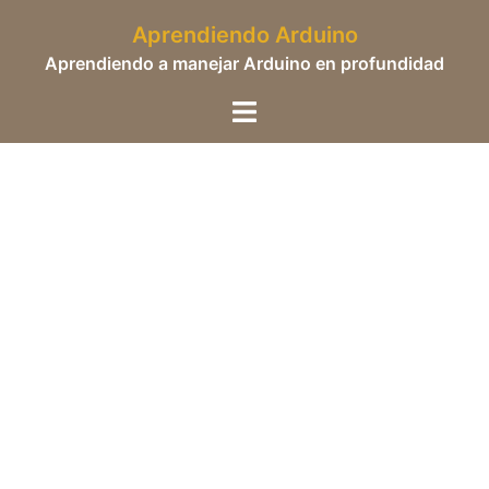
Saltar
Aprendiendo Arduino
al
Aprendiendo a manejar Arduino en profundidad
contenido
Alternar
menú