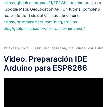
https://github.com/gmag11/ESPWifiLocation
gracias a
Google Maps GeoLocation API. Un tutorial completo
realizado por Luis del Valle puede verse en
https://programarfacil.com/blog/arduino-
blog/geolocalizacion-wifi-arduino-nodemcu/
27 ENERO, 2018
ARDUINO
,
ESP8266
,
IDE
,
VIDEO
,
YOUTUBE
Video. Preparación IDE
Arduino para ESP8266