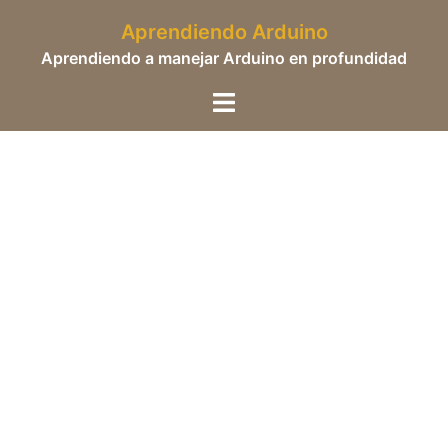
Saltar
Aprendiendo Arduino
al
Aprendiendo a manejar Arduino en profundidad
contenido
Alternar
menú