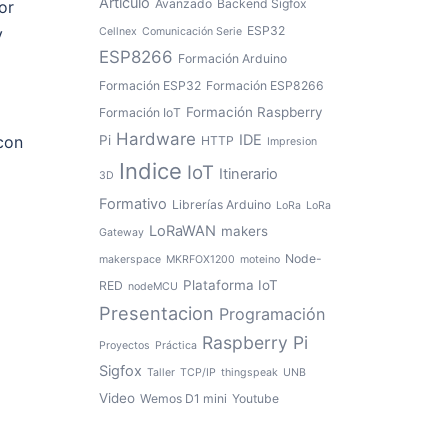
Artículo
Avanzado
Backend Sigfox
or
ESP32
y
Cellnex
Comunicación Serie
ESP8266
Formación Arduino
Formación ESP32
Formación ESP8266
Formación Raspberry
Formación IoT
Hardware
IDE
Pi
 con
HTTP
Impresion
Indice
IoT
Itinerario
3D
Formativo
Librerías Arduino
LoRa
LoRa
LoRaWAN
makers
Gateway
Node-
makerspace
MKRFOX1200
moteino
Plataforma IoT
RED
nodeMCU
Presentacion
Programación
Raspberry Pi
Proyectos
Práctica
Sigfox
Taller
TCP/IP
thingspeak
UNB
Video
Wemos D1 mini
Youtube