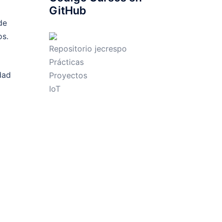
GitHub
de
os.
Repositorio jecrespo
Prácticas
dad
Proyectos
IoT