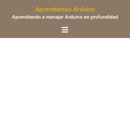
Saltar
Aprendiendo Arduino
al
Aprendiendo a manejar Arduino en profundidad
contenido
Alternar
menú