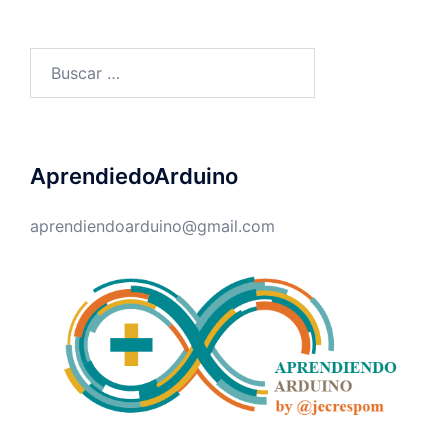
Buscar:
AprendiedoArduino
aprendiendoarduino@gmail.com