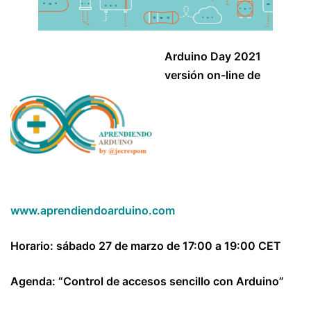
Arduino Day 2021
versión on-line de
www.aprendiendoarduino.com
Horario: sábado 27 de marzo de 17:00 a 19:00 CET
Agenda: “Control de accesos sencillo con Arduino”