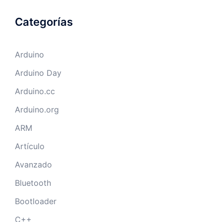
Categorías
Arduino
Arduino Day
Arduino.cc
Arduino.org
ARM
Artículo
Avanzado
Bluetooth
Bootloader
C++