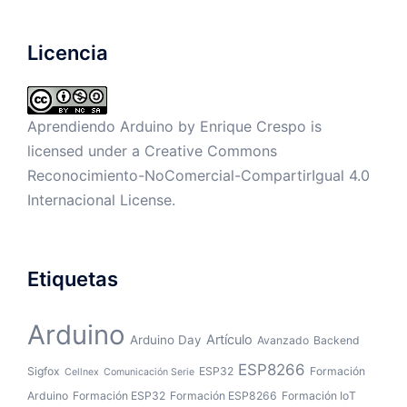
Licencia
Aprendiendo Arduino by
Enrique Crespo
is
licensed under a
Creative Commons
Reconocimiento-NoComercial-CompartirIgual 4.0
Internacional License
.
Etiquetas
Arduino
Artículo
Arduino Day
Avanzado
Backend
ESP8266
Sigfox
ESP32
Formación
Cellnex
Comunicación Serie
Arduino
Formación ESP32
Formación ESP8266
Formación IoT