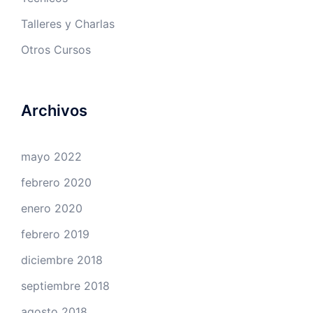
Talleres y Charlas
Otros Cursos
Archivos
mayo 2022
febrero 2020
enero 2020
febrero 2019
diciembre 2018
septiembre 2018
agosto 2018