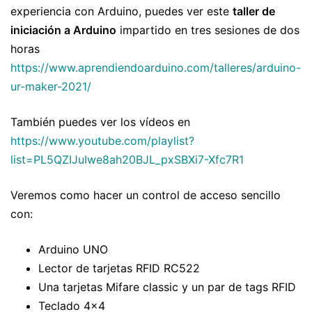
experiencia con Arduino, puedes ver este
taller de
iniciación a Arduino
impartido en tres sesiones de dos
horas
https://www.aprendiendoarduino.com/talleres/arduino-
ur-maker-2021/
También puedes ver los vídeos en
https://www.youtube.com/playlist?
list=PL5QZIJuIwe8ah20BJL_pxSBXi7-Xfc7R1
Veremos como hacer un control de acceso sencillo
con:
Arduino UNO
Lector de tarjetas RFID RC522
Una tarjetas Mifare classic y un par de tags RFID
Teclado 4×4