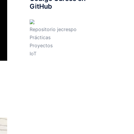
GitHub
Repositorio jecrespo
Prácticas
Proyectos
IoT