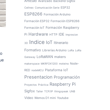
Artículo
Avanzado
Backend Sigfox
ESP32
Cellnex
Comunicación Serie
ESP8266
Formación Arduino
Formación ESP32
Formación ESP8266
Formación Raspberry
Formación IoT
Hardware
IDE
Pi
HTTP
Impresion
Indice
IoT
Itinerario
3D
Formativo
Librerías Arduino
LoRa
LoRa
io
LoRaWAN
makers
Gateway
ue
Node-
makerspace
MKRFOX1200
moteino
Plataforma IoT
RED
nodeMCU
Presentacion
Programación
Raspberry Pi
Proyectos
Práctica
Sigfox
Taller
TCP/IP
thingspeak
UNB
Video
Wemos D1 mini
Youtube