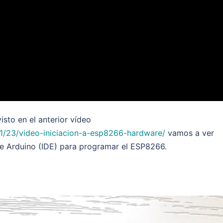
sto en el anterior vídeo
1/23/video-iniciacion-a-esp8266-hardware/
vamos a ver
e Arduino (IDE) para programar el ESP8266.