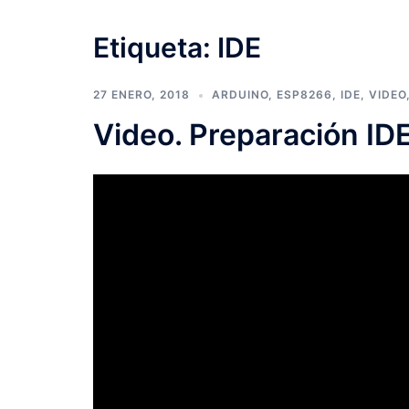
Etiqueta:
IDE
27 ENERO, 2018
ARDUINO
,
ESP8266
,
IDE
,
VIDEO
Video. Preparación ID