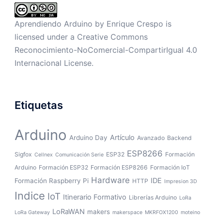
Aprendiendo Arduino by
Enrique Crespo
is
licensed under a
Creative Commons
Reconocimiento-NoComercial-CompartirIgual 4.0
Internacional License
.
Etiquetas
Arduino
Artículo
Arduino Day
Avanzado
Backend
ESP8266
Sigfox
ESP32
Formación
Cellnex
Comunicación Serie
Arduino
Formación ESP32
Formación ESP8266
Formación IoT
Hardware
IDE
Formación Raspberry Pi
HTTP
Impresion 3D
Indice
IoT
Itinerario Formativo
Librerías Arduino
LoRa
LoRaWAN
makers
LoRa Gateway
makerspace
MKRFOX1200
moteino