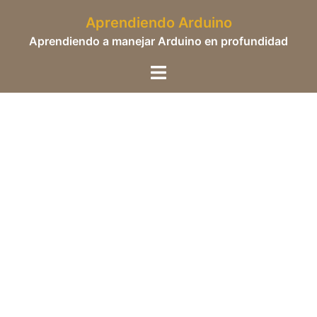
Saltar
Aprendiendo Arduino
al
Aprendiendo a manejar Arduino en profundidad
contenido
Alternar
menú