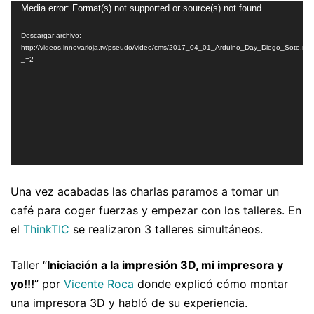
Reproductor
Media error: Format(s) not supported or source(s) not found
de
Descargar archivo:
vídeo
http://videos.innovarioja.tv/pseudo/video/cms/2017_04_01_Arduino_Day_Diego_Soto.mp
_=2
Una vez acabadas las charlas paramos a tomar un
café para coger fuerzas y empezar con los talleres. En
el
ThinkTIC
se realizaron 3 talleres simultáneos.
Taller “
Iniciación a la impresión 3D, mi impresora y
yo!!!
” por
Vicente Roca
donde explicó cómo montar
una impresora 3D y habló de su experiencia.