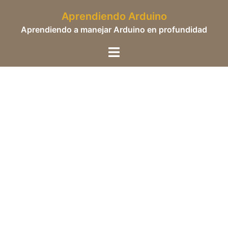
Saltar
Aprendiendo Arduino
al
Aprendiendo a manejar Arduino en profundidad
contenido
Alternar
menú