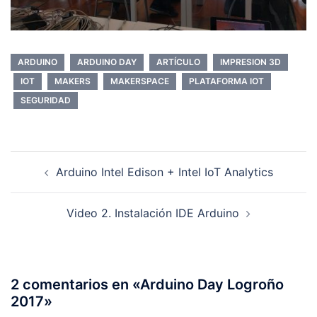
ARDUINO
ARDUINO DAY
ARTÍCULO
IMPRESION 3D
IOT
MAKERS
MAKERSPACE
PLATAFORMA IOT
SEGURIDAD
Navegación
Arduino Intel Edison + Intel IoT Analytics
de
entradas
Video 2. Instalación IDE Arduino
2 comentarios en «
Arduino Day Logroño
2017
»