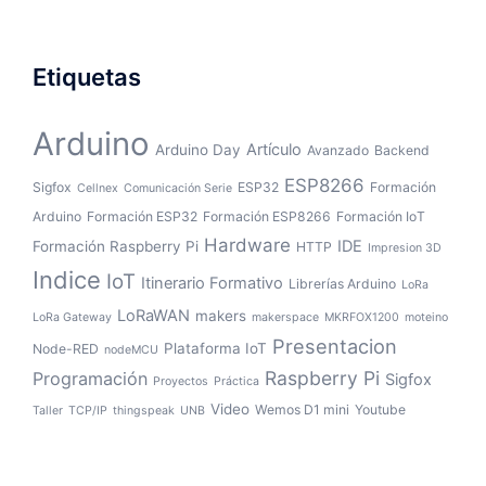
Etiquetas
Arduino
Artículo
Arduino Day
Avanzado
Backend
ESP8266
Sigfox
ESP32
Formación
Cellnex
Comunicación Serie
Arduino
Formación ESP32
Formación ESP8266
Formación IoT
Hardware
IDE
Formación Raspberry Pi
HTTP
Impresion 3D
Indice
IoT
Itinerario Formativo
Librerías Arduino
LoRa
LoRaWAN
makers
LoRa Gateway
makerspace
MKRFOX1200
moteino
Presentacion
Plataforma IoT
Node-RED
nodeMCU
Raspberry Pi
Programación
Sigfox
Proyectos
Práctica
Video
Wemos D1 mini
Youtube
Taller
TCP/IP
thingspeak
UNB